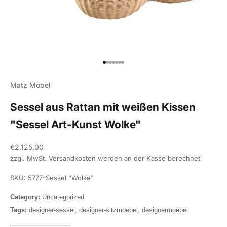
Gehe zu Element 1
Gehe zu Element 2
Gehe zu Element 3
Gehe zu Element 4
Gehe zu Element 5
Gehe zu Element 6
Gehe zu Element 7
Matz Möbel
Sessel aus Rattan mit weißen Kissen
"Sessel Art-Kunst Wolke"
Angebot
€2.125,00
zzgl. MwSt.
Versandkosten
werden an der Kasse berechnet
SKU: 5777-Sessel "Wolke"
Category:
Uncategorized
Tags:
designer-sessel, designer-sitzmoebel, designermoebel