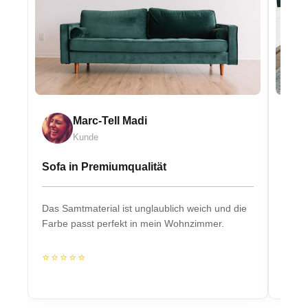
Marc-Tell Madi
Kunde
Sofa in Premiumqualität
Eleg
Das Samtmaterial ist unglaublich weich und die
Massiv
Farbe passt perfekt in mein Wohnzimmer.
Herzs
⭐⭐⭐⭐⭐
⭐⭐