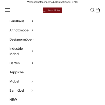
Zum Inhalt springen
Versandkosten innerhalb Deutschlands: €7,00
Matz Möbel
Menü
Suchen
Waren
Landhaus
Altholzmöbel
Designermöbel
Industrie
Möbel
Garten
Teppiche
Möbel
Barmöbel
NEW