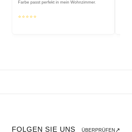
Farbe passt perfekt in mein Wohnzimmer.
Herzs
⭐⭐⭐⭐⭐
⭐⭐
FOLGEN SIE UNS
↗
ÜBERPRÜFEN