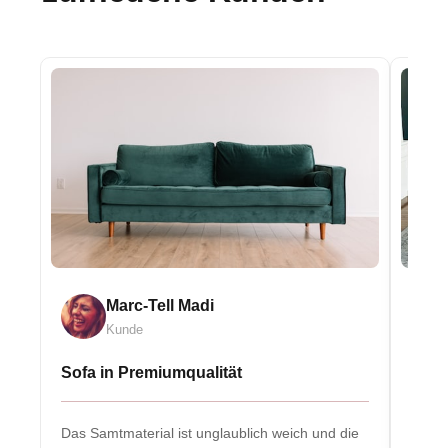
Marc-Tell Madi
Kunde
Sofa in Premiumqualität
Eleg
Das Samtmaterial ist unglaublich weich und die
Massiv