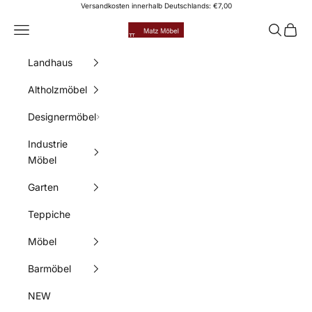
Zum Inhalt springen
Versandkosten innerhalb Deutschlands: €7,00
Matz Möbel
Menü
Suchen
Waren
Landhaus
Altholzmöbel
Designermöbel
Industrie
Möbel
Garten
Teppiche
Möbel
Barmöbel
NEW