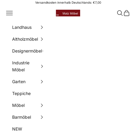
Zum Inhalt springen
Versandkosten innerhalb Deutschlands: €7,00
Matz Möbel
Menü
Suchen
Waren
Landhaus
Altholzmöbel
Designermöbel
Industrie
Möbel
Garten
Teppiche
Möbel
Barmöbel
NEW