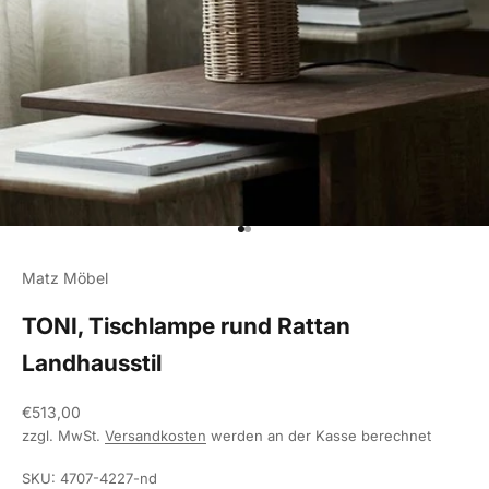
Gehe zu Element 1
Gehe zu Element 2
Matz Möbel
TONI, Tischlampe rund Rattan
Landhausstil
Angebot
€513,00
zzgl. MwSt.
Versandkosten
werden an der Kasse berechnet
SKU: 4707-4227-nd