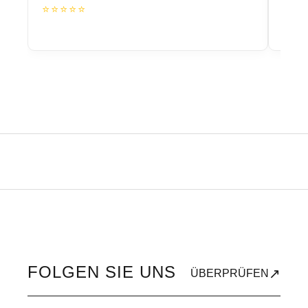
⭐⭐⭐⭐⭐
⭐⭐
FOLGEN SIE UNS
↗
ÜBERPRÜFEN