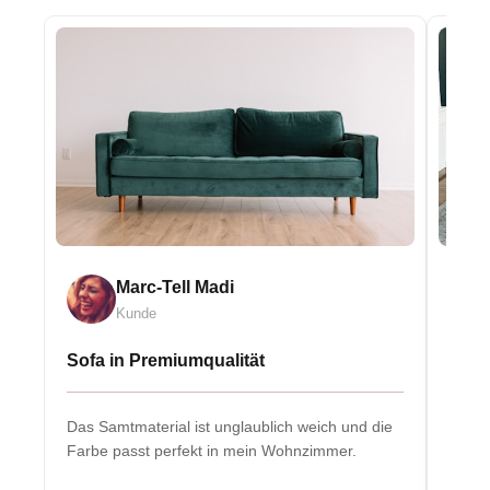
Marc-Tell Madi
Kunde
Sofa in Premiumqualität
Eleg
Das Samtmaterial ist unglaublich weich und die
Massiv
Farbe passt perfekt in mein Wohnzimmer.
Herzs