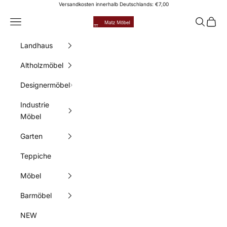
Zum Inhalt springen
Versandkosten innerhalb Deutschlands: €7,00
Matz Möbel
Menü
Suchen
Waren
Landhaus
Altholzmöbel
Designermöbel
Industrie
Möbel
Garten
Teppiche
Möbel
Barmöbel
NEW