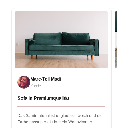
Marc-Tell Madi
Kunde
Sofa in Premiumqualität
Eleg
Das Samtmaterial ist unglaublich weich und die
Massiv
Farbe passt perfekt in mein Wohnzimmer.
Herzs