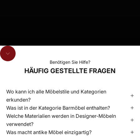
Gehe zu Element 1
Gehe zu Element 2
Gehe zu Element 3
Navigieren Sie zum nächsten Abschnitt
Benötigen Sie Hilfe?
HÄUFIG GESTELLTE FRAGEN
Wo kann ich alle Möbelstile und Kategorien
erkunden?
Was ist in der Kategorie Barmöbel enthalten?
Welche Materialien werden in Designer-Möbeln
verwendet?
Was macht antike Möbel einzigartig?