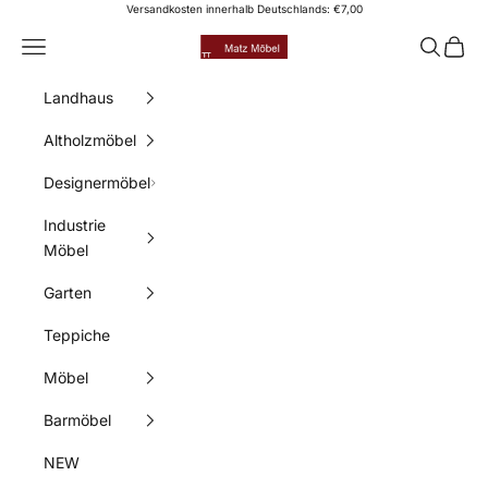
Zum Inhalt springen
Versandkosten innerhalb Deutschlands: €7,00
Matz Möbel
Menü
Suchen
Waren
Landhaus
Altholzmöbel
Designermöbel
Industrie
Möbel
Garten
Teppiche
Möbel
Barmöbel
NEW