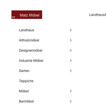
Zum Inhalt springen
Matz Möbel
Landhaus
Landhaus
Altholzmöbel
Designermöbel
Industrie Möbel
Garten
Teppiche
Möbel
Barmöbel