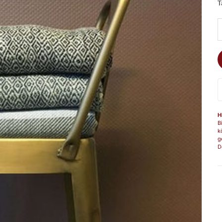
T
A
H
B
k
g
D