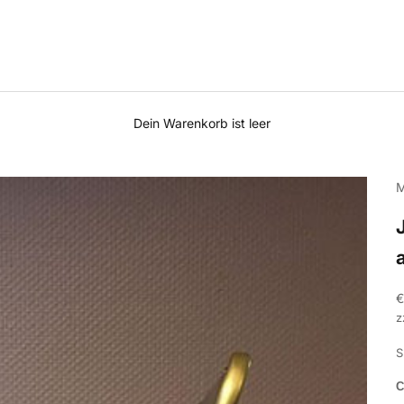
Dein Warenkorb ist leer
M
A
€
z
S
C