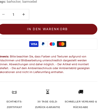
ags:
barhocker, barmoebel
nzahl verringern
Anzahl erhöhen
IN DEN WARENKORB
inweis:
Bitte beachten Sie, dass Farben und Texturen aufgrund von
ildschirmen und Bildbearbeitung unterschiedlich dargestellt werden
önnen. Abweichungen sind daher möglich. - Der Artikel wird montiert
eliefert. - Die auf dem Ambienteschmuck oder Ambientebild gezeigten
ekorationen sind nicht im Lieferumfang enthalten.
📜
⏳
🚚
ECHTHEITS-
30 TAGE GELD-
SCHNELLER VERSAND &
ZERTIFIKAT
ZURÜCK-GARANTIE
RÜCKGABE