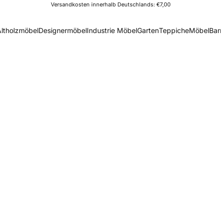
Versandkosten innerhalb Deutschlands: €7,00
Altholzmöbel
Designermöbel
Industrie Möbel
Garten
Teppiche
Möbel
Bar