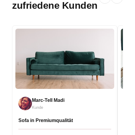
zufriedene Kunden
Marc-Tell Madi
Kunde
Sofa in Premiumqualität
Eleg