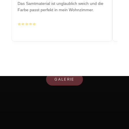
Das Samtmaterial ist unglaublich weich und die
Massiv
Farbe passt perfekt in mein Wohnzimmer.
Herzs
⭐⭐⭐⭐⭐
⭐⭐
IHR RAUM, IHR STIL
GALERIE