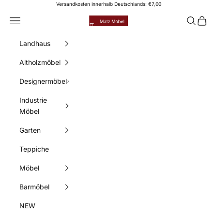
Zum Inhalt springen
Versandkosten innerhalb Deutschlands: €7,00
Matz Möbel
Menü
Suchen
Waren
Landhaus
Altholzmöbel
Designermöbel
Industrie
Möbel
Garten
Teppiche
Möbel
Barmöbel
NEW