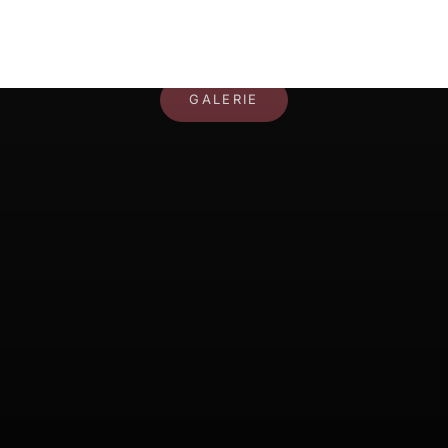
IHR RAUM, IHR STIL
GALERIE