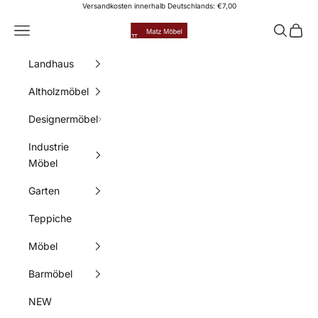
Zum Inhalt springen
Versandkosten innerhalb Deutschlands: €7,00
Matz Möbel
Menü
Suchen
Waren
Landhaus
Altholzmöbel
Designermöbel
Industrie
Möbel
Garten
Teppiche
Möbel
Barmöbel
NEW