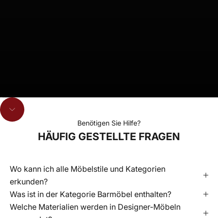
Gehe zu Element 1
Gehe zu Element 2
Gehe zu Element 3
Navigieren Sie zum nächsten Abschnitt
Benötigen Sie Hilfe?
HÄUFIG GESTELLTE FRAGEN
Wo kann ich alle Möbelstile und Kategorien
erkunden?
Was ist in der Kategorie Barmöbel enthalten?
Welche Materialien werden in Designer-Möbeln