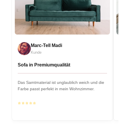
Marc-Tell Madi
Kunde
Sofa in Premiumqualität
Eleg
Das Samtmaterial ist unglaublich weich und die
Massiv
Farbe passt perfekt in mein Wohnzimmer.
Herzs
⭐⭐⭐⭐⭐
⭐⭐