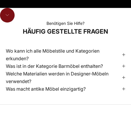
Gehe zu Element 1
Gehe zu Element 2
Gehe zu Element 3
Navigieren Sie zum nächsten Abschnitt
Benötigen Sie Hilfe?
HÄUFIG GESTELLTE FRAGEN
Wo kann ich alle Möbelstile und Kategorien
erkunden?
Was ist in der Kategorie Barmöbel enthalten?
Welche Materialien werden in Designer-Möbeln
verwendet?
Was macht antike Möbel einzigartig?