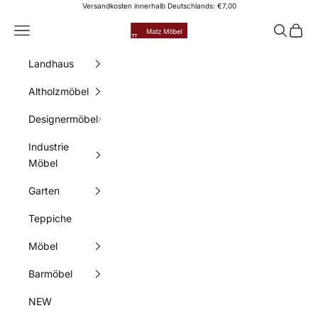
Zum Inhalt springen
Versandkosten innerhalb Deutschlands: €7,00
Matz Möbel
Menü
Suchen
Waren
Landhaus
Altholzmöbel
Designermöbel
Industrie
Möbel
Garten
Teppiche
Möbel
Barmöbel
NEW