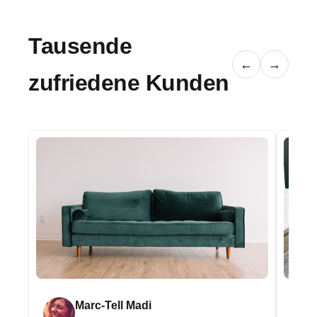
Tausende
←
→
zufriedene Kunden
Marc-Tell Madi