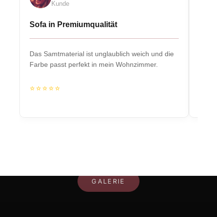
Kunde
Sofa in Premiumqualität
Eleg
Das Samtmaterial ist unglaublich weich und die
Massiv
Farbe passt perfekt in mein Wohnzimmer.
Herzs
⭐⭐⭐⭐⭐
⭐⭐
IHR RAUM, IHR STIL
GALERIE