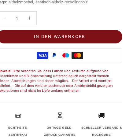
ags:
altholzmoebel, esstisch-altholz-recyclingholz
nzahl verringern
Anzahl erhöhen
IN DEN WARENKORB
inweis:
Bitte beachten Sie, dass Farben und Texturen aufgrund von
ildschirmen und Bildbearbeitung unterschiedlich dargestellt werden
önnen. Abweichungen sind daher möglich. - Der Artikel wird montiert
eliefert. - Die auf dem Ambienteschmuck oder Ambientebild gezeigten
ekorationen sind nicht im Lieferumfang enthalten.
📜
⏳
🚚
ECHTHEITS-
30 TAGE GELD-
SCHNELLER VERSAND &
ZERTIFIKAT
ZURÜCK-GARANTIE
RÜCKGABE