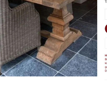
T
A
H
B
k
g
D