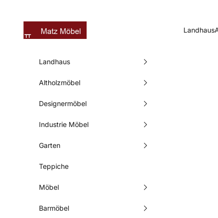
Zum Inhalt springen
Matz Möbel
Landhaus
Landhaus
Altholzmöbel
Designermöbel
Industrie Möbel
Garten
Teppiche
Möbel
Barmöbel