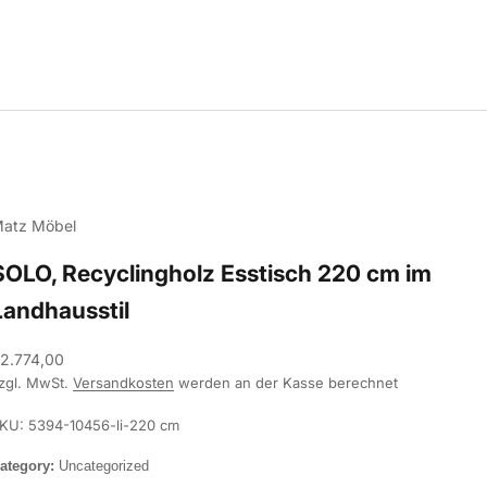
atz Möbel
SOLO, Recyclingholz Esstisch 220 cm im
Landhausstil
ngebot
2.774,00
zgl. MwSt.
Versandkosten
werden an der Kasse berechnet
KU: 5394-10456-li-220 cm
ategory:
Uncategorized