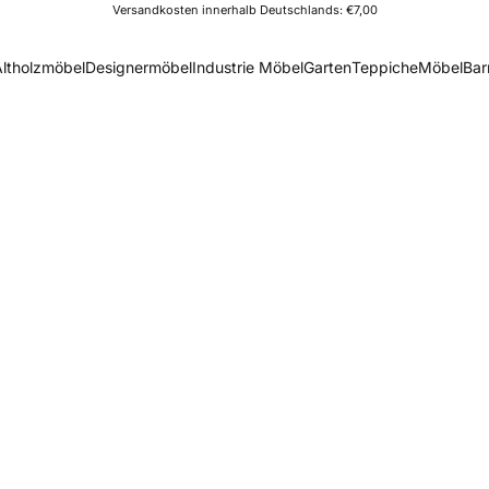
Versandkosten innerhalb Deutschlands: €7,00
Altholzmöbel
Designermöbel
Industrie Möbel
Garten
Teppiche
Möbel
Bar