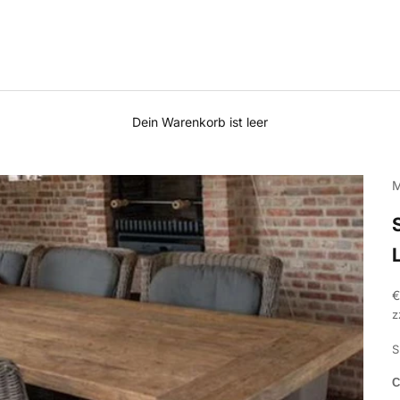
Dein Warenkorb ist leer
M
A
€
z
S
C