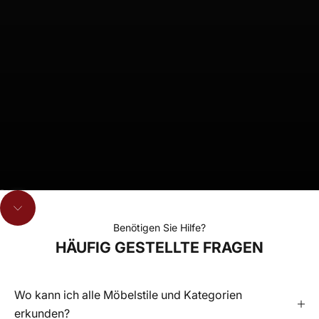
Gehe zu Element 1
Gehe zu Element 2
Gehe zu Element 3
Navigieren Sie zum nächsten Abschnitt
Benötigen Sie Hilfe?
HÄUFIG GESTELLTE FRAGEN
Wo kann ich alle Möbelstile und Kategorien
erkunden?