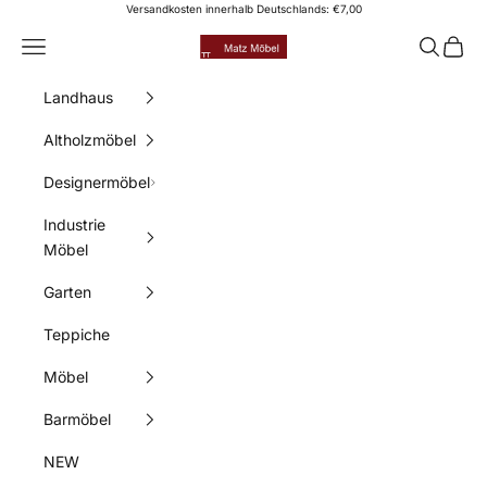
Zum Inhalt springen
Versandkosten innerhalb Deutschlands: €7,00
Matz Möbel
Menü
Suchen
Waren
Landhaus
Altholzmöbel
Designermöbel
Industrie
Möbel
Garten
Teppiche
Möbel
Barmöbel
NEW