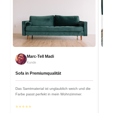
Marc-Tell Madi
Kunde
Sofa in Premiumqualität
Eleg
Das Samtmaterial ist unglaublich weich und die
Massiv
Farbe passt perfekt in mein Wohnzimmer.
Herzs
⭐⭐⭐⭐⭐
⭐⭐