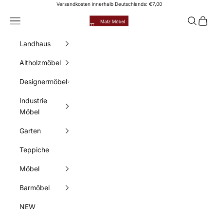
Zum Inhalt springen
Versandkosten innerhalb Deutschlands: €7,00
Matz Möbel
Menü
Suchen
Waren
Landhaus
Altholzmöbel
Designermöbel
Industrie
Möbel
Garten
Teppiche
Möbel
Barmöbel
NEW