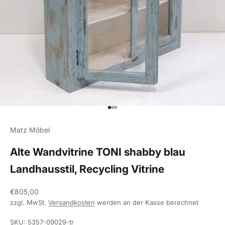
Gehe zu Element 1
Gehe zu Element 2
Gehe zu Element 3
Matz Möbel
Alte Wandvitrine TONI shabby blau
Landhausstil, Recycling Vitrine
Angebot
€805,00
zzgl. MwSt.
Versandkosten
werden an der Kasse berechnet
SKU: 5357-09029-tr