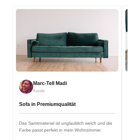
Marc-Tell Madi
Kunde
Sofa in Premiumqualität
Eleg
Das Samtmaterial ist unglaublich weich und die
Massiv
Farbe passt perfekt in mein Wohnzimmer.
Herzs