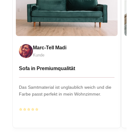
Marc-Tell Madi
Kunde
Sofa in Premiumqualität
Eleg
Das Samtmaterial ist unglaublich weich und die
Massiv
Farbe passt perfekt in mein Wohnzimmer.
Herzs
⭐⭐⭐⭐⭐
⭐⭐