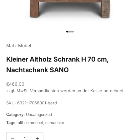
Gehe zu Element 1
Gehe zu Element 2
Gehe zu Element 3
Gehe zu Element 4
Matz Möbel
Kleiner Altholz Schrank H 70 cm,
Nachtschank SANO
Angebot
€466,00
zzgl. MwSt.
Versandkosten
werden an der Kasse berechnet
SKU: 6321-17068001-gerd
Category:
Uncategorized
Tags:
altholzmoebel, schraenke
Anzahl verringern
Anzahl erhöhen