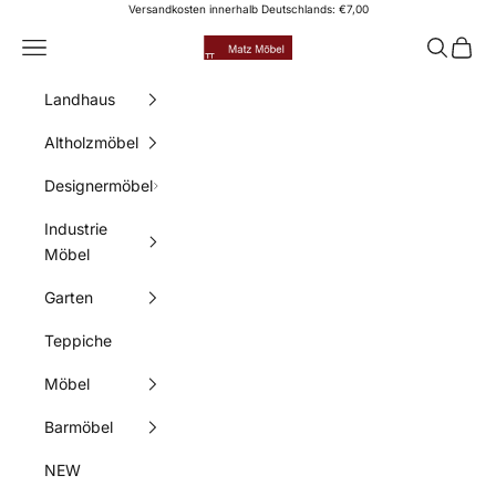
Zum Inhalt springen
Versandkosten innerhalb Deutschlands: €7,00
Matz Möbel
Menü
Suchen
Waren
Landhaus
Altholzmöbel
Designermöbel
Industrie
Möbel
Garten
Teppiche
Möbel
Barmöbel
NEW