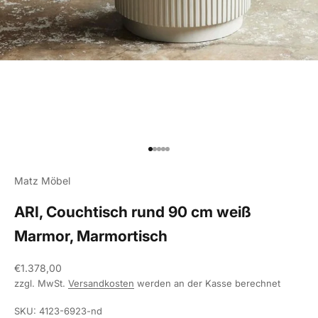
Gehe zu Element 1
Gehe zu Element 2
Gehe zu Element 3
Gehe zu Element 4
Gehe zu Element 5
Matz Möbel
ARI, Couchtisch rund 90 cm weiß
Marmor, Marmortisch
Angebot
€1.378,00
zzgl. MwSt.
Versandkosten
werden an der Kasse berechnet
SKU: 4123-6923-nd