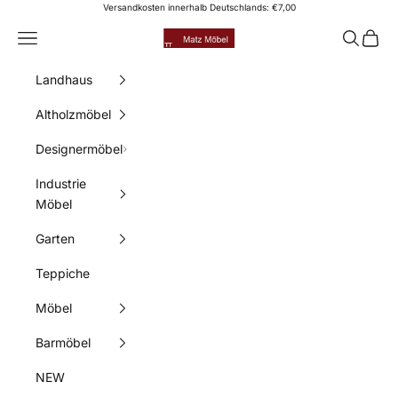
Zum Inhalt springen
Versandkosten innerhalb Deutschlands: €7,00
Matz Möbel
Menü
Suchen
Waren
Landhaus
Altholzmöbel
Designermöbel
Industrie
Möbel
Garten
Teppiche
Möbel
Barmöbel
NEW