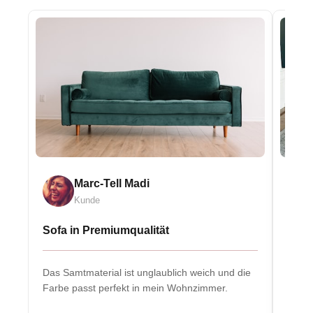
Marc-Tell Madi
Kunde
Sofa in Premiumqualität
Eleg
Das Samtmaterial ist unglaublich weich und die
Massiv
Farbe passt perfekt in mein Wohnzimmer.
Herzs