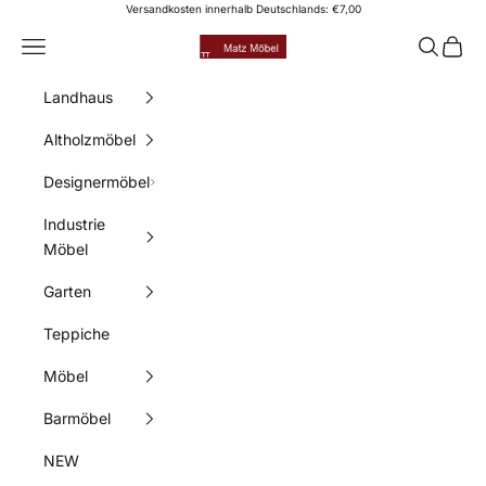
Zum Inhalt springen
Versandkosten innerhalb Deutschlands: €7,00
Matz Möbel
Menü
Suchen
Waren
Landhaus
Altholzmöbel
Designermöbel
Industrie
Möbel
Garten
Teppiche
Möbel
Barmöbel
NEW