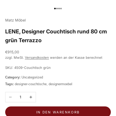
Gehe zu Element 1
Gehe zu Element 2
Gehe zu Element 3
Gehe zu Element 4
Gehe zu Element 5
Matz Möbel
LENE, Designer Couchtisch rund 80 cm
grün Terrazzo
Angebot
€915,00
zzgl. MwSt.
Versandkosten
werden an der Kasse berechnet
SKU: 4509-Couchtisch grün
Category:
Uncategorized
Tags:
designer-couchtische, designermoebel
Anzahl verringern
Anzahl erhöhen
IN DEN WARENKORB