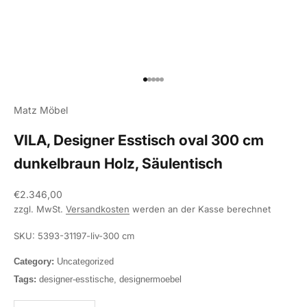
Gehe zu Element 1
Gehe zu Element 2
Gehe zu Element 3
Gehe zu Element 4
Gehe zu Element 5
Matz Möbel
VILA, Designer Esstisch oval 300 cm
dunkelbraun Holz, Säulentisch
Angebot
€2.346,00
zzgl. MwSt.
Versandkosten
werden an der Kasse berechnet
SKU: 5393-31197-liv-300 cm
Category:
Uncategorized
Tags:
designer-esstische, designermoebel