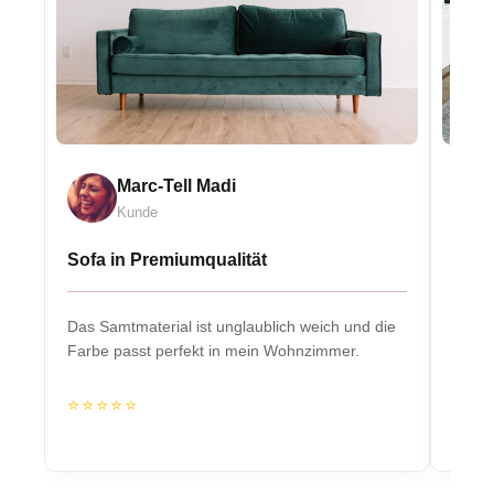
Marc-Tell Madi
Kunde
Sofa in Premiumqualität
Eleg
Das Samtmaterial ist unglaublich weich und die
Massiv
Farbe passt perfekt in mein Wohnzimmer.
Herzs
⭐⭐⭐⭐⭐
⭐⭐