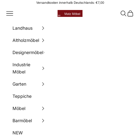
Zum Inhalt springen
Versandkosten innerhalb Deutschlands: €7,00
Matz Möbel
Menü
Suchen
Waren
Landhaus
Altholzmöbel
Designermöbel
Industrie
Möbel
Garten
Teppiche
Möbel
Barmöbel
NEW