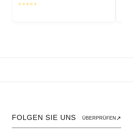
⭐⭐⭐⭐⭐
⭐⭐
FOLGEN SIE UNS
↗
ÜBERPRÜFEN