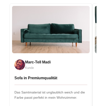
Marc-Tell Madi
Kunde
Sofa in Premiumqualität
Eleg
Das Samtmaterial ist unglaublich weich und die
Massiv
Farbe passt perfekt in mein Wohnzimmer.
Herzs