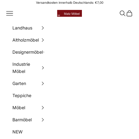
Zum Inhalt springen
Versandkosten innerhalb Deutschlands: €7,00
Matz Möbel
Menü
Suchen
Waren
Landhaus
Altholzmöbel
Designermöbel
Industrie
Möbel
Garten
Teppiche
Möbel
Barmöbel
NEW