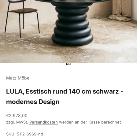
Gehe zu Element 1
Gehe zu Element 2
Gehe zu Element 3
Matz Möbel
LULA, Esstisch rund 140 cm schwarz -
modernes Design
Angebot
€2.978,00
zzgl. MwSt.
Versandkosten
werden an der Kasse berechnet
SKU: 5112-6969-nd