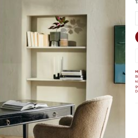
T
A
H
B
k
g
D