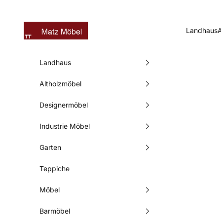
Zum Inhalt springen
Matz Möbel
Landhaus
Landhaus
Altholzmöbel
Designermöbel
Industrie Möbel
Garten
Teppiche
Möbel
Barmöbel