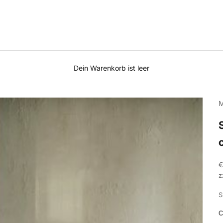
Dein Warenkorb ist leer
M
A
€
z
S
C