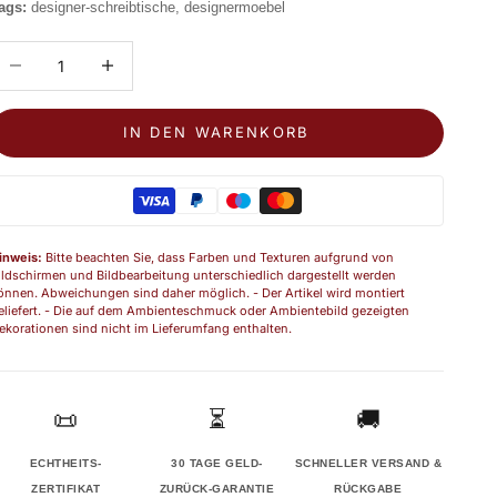
ags:
designer-schreibtische, designermoebel
nzahl verringern
Anzahl erhöhen
IN DEN WARENKORB
inweis:
Bitte beachten Sie, dass Farben und Texturen aufgrund von
ildschirmen und Bildbearbeitung unterschiedlich dargestellt werden
önnen. Abweichungen sind daher möglich. - Der Artikel wird montiert
eliefert. - Die auf dem Ambienteschmuck oder Ambientebild gezeigten
ekorationen sind nicht im Lieferumfang enthalten.
📜
⏳
🚚
ECHTHEITS-
30 TAGE GELD-
SCHNELLER VERSAND &
ZERTIFIKAT
ZURÜCK-GARANTIE
RÜCKGABE