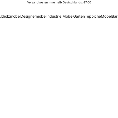
Versandkosten innerhalb Deutschlands: €7,00
Altholzmöbel
Designermöbel
Industrie Möbel
Garten
Teppiche
Möbel
Bar