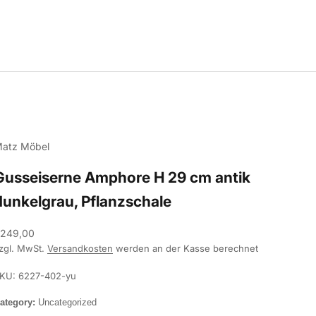
atz Möbel
Gusseiserne Amphore H 29 cm antik
dunkelgrau, Pflanzschale
ngebot
249,00
zgl. MwSt.
Versandkosten
werden an der Kasse berechnet
KU: 6227-402-yu
ategory:
Uncategorized