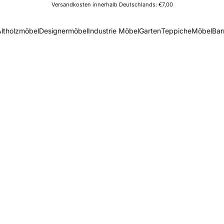
Versandkosten innerhalb Deutschlands: €7,00
Altholzmöbel
Designermöbel
Industrie Möbel
Garten
Teppiche
Möbel
Bar