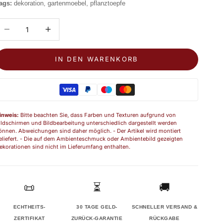
ags:
dekoration, gartenmoebel, pflanztoepfe
nzahl verringern
Anzahl erhöhen
IN DEN WARENKORB
inweis:
Bitte beachten Sie, dass Farben und Texturen aufgrund von
ildschirmen und Bildbearbeitung unterschiedlich dargestellt werden
önnen. Abweichungen sind daher möglich. - Der Artikel wird montiert
eliefert. - Die auf dem Ambienteschmuck oder Ambientebild gezeigten
ekorationen sind nicht im Lieferumfang enthalten.
📜
⏳
🚚
ECHTHEITS-
30 TAGE GELD-
SCHNELLER VERSAND &
ZERTIFIKAT
ZURÜCK-GARANTIE
RÜCKGABE