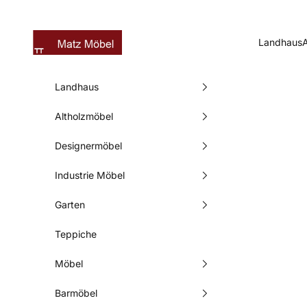
Zum Inhalt springen
Matz Möbel
Landhaus
Landhaus
Altholzmöbel
Designermöbel
Industrie Möbel
Garten
Teppiche
Möbel
Barmöbel