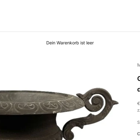
Dein Warenkorb ist leer
M
A
€
z
S
C