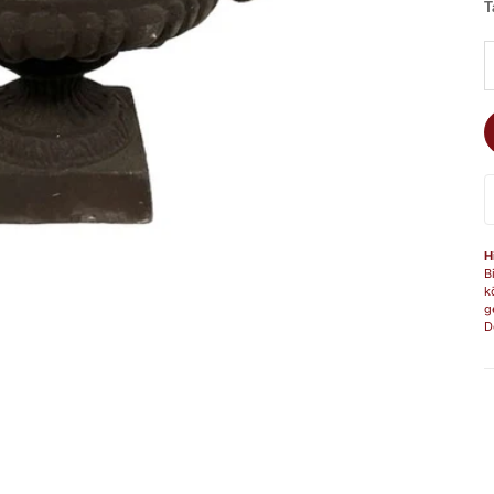
T
A
H
B
k
g
D