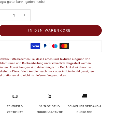
ags:
gartenbank, gartenmoebel
nzahl verringern
Anzahl erhöhen
IN DEN WARENKORB
inweis:
Bitte beachten Sie, dass Farben und Texturen aufgrund von
ildschirmen und Bildbearbeitung unterschiedlich dargestellt werden
önnen. Abweichungen sind daher möglich. - Der Artikel wird montiert
eliefert. - Die auf dem Ambienteschmuck oder Ambientebild gezeigten
ekorationen sind nicht im Lieferumfang enthalten.
📜
⏳
🚚
ECHTHEITS-
30 TAGE GELD-
SCHNELLER VERSAND &
ZERTIFIKAT
ZURÜCK-GARANTIE
RÜCKGABE