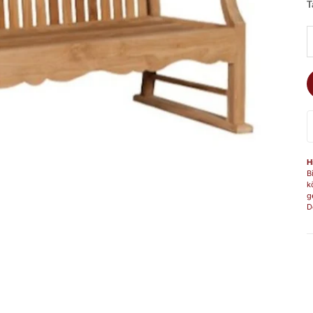
T
A
H
B
k
g
D