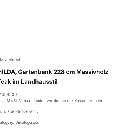
atz Möbel
HILDA, Gartenbank 228 cm Massivholz
Teak im Landhausstil
ngebot
1.999,00
zgl. MwSt.
Versandkosten
werden an der Kasse berechnet
KU: 5361-Tu029-82-yu
ategory:
Uncategorized