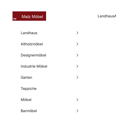
Zum Inhalt springen
Matz Möbel
Landhaus
Landhaus
Altholzmöbel
Designermöbel
Industrie Möbel
Garten
Teppiche
Möbel
Barmöbel