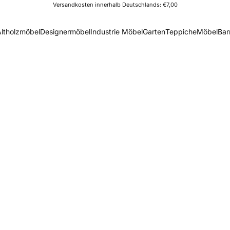
Versandkosten innerhalb Deutschlands: €7,00
Altholzmöbel
Designermöbel
Industrie Möbel
Garten
Teppiche
Möbel
Bar