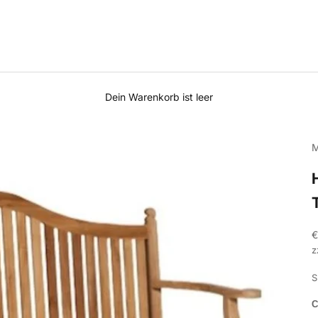
Dein Warenkorb ist leer
M
A
€
z
S
C