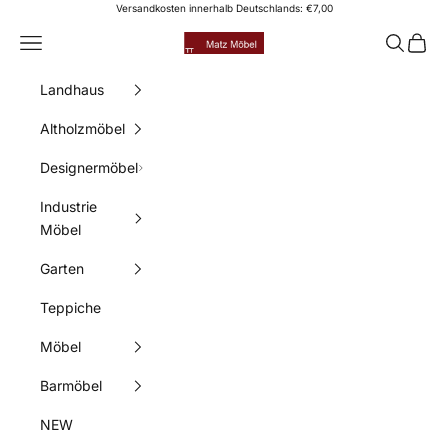
Zum Inhalt springen
Versandkosten innerhalb Deutschlands: €7,00
Matz Möbel
Menü
Suchen
Waren
Landhaus
Altholzmöbel
Designermöbel
Industrie
Möbel
Garten
Teppiche
Möbel
Barmöbel
NEW