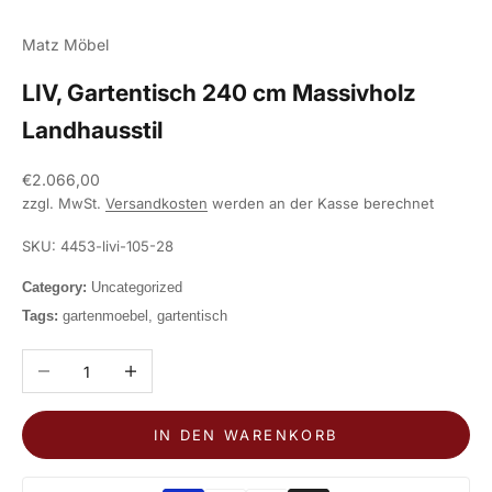
Gehe zu Element 1
Gehe zu Element 2
Matz Möbel
LIV, Gartentisch 240 cm Massivholz
Landhausstil
Angebot
€2.066,00
zzgl. MwSt.
Versandkosten
werden an der Kasse berechnet
SKU: 4453-livi-105-28
Category:
Uncategorized
Tags:
gartenmoebel, gartentisch
Anzahl verringern
Anzahl erhöhen
IN DEN WARENKORB