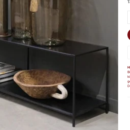
T
A
H
B
k
g
D