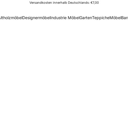
Versandkosten innerhalb Deutschlands: €7,00
Altholzmöbel
Designermöbel
Industrie Möbel
Garten
Teppiche
Möbel
Bar