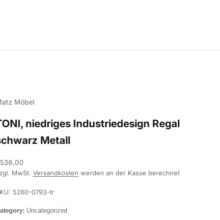
atz Möbel
TONI, niedriges Industriedesign Regal
schwarz Metall
ngebot
536,00
zgl. MwSt.
Versandkosten
werden an der Kasse berechnet
KU: 5260-0793-tr
ategory:
Uncategorized