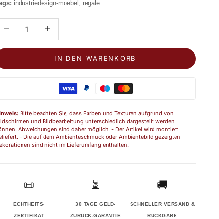
ags:
industriedesign-moebel, regale
nzahl verringern
Anzahl erhöhen
IN DEN WARENKORB
inweis:
Bitte beachten Sie, dass Farben und Texturen aufgrund von
ildschirmen und Bildbearbeitung unterschiedlich dargestellt werden
önnen. Abweichungen sind daher möglich. - Der Artikel wird montiert
eliefert. - Die auf dem Ambienteschmuck oder Ambientebild gezeigten
ekorationen sind nicht im Lieferumfang enthalten.
📜
⏳
🚚
ECHTHEITS-
30 TAGE GELD-
SCHNELLER VERSAND &
ZERTIFIKAT
ZURÜCK-GARANTIE
RÜCKGABE