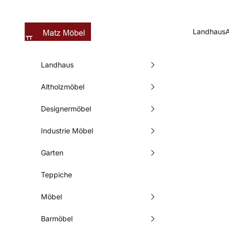
Zum Inhalt springen
Matz Möbel
Landhaus
Landhaus
Altholzmöbel
Designermöbel
Industrie Möbel
Garten
Teppiche
Möbel
Barmöbel