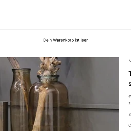
Dein Warenkorb ist leer
M
A
€
z
S
C