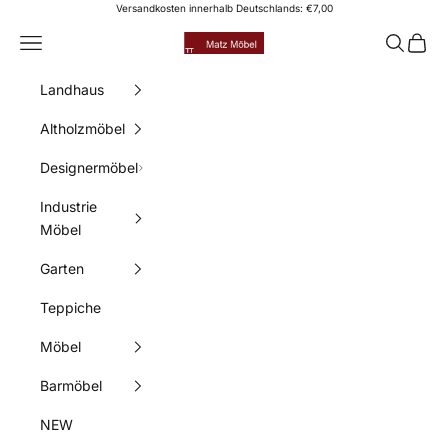
Zum Inhalt springen
Versandkosten innerhalb Deutschlands: €7,00
Matz Möbel
Menü
Suchen
Waren
Landhaus
Altholzmöbel
Designermöbel
Industrie
Möbel
Garten
Teppiche
Möbel
Barmöbel
NEW