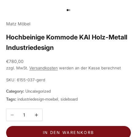
Gehe zu Element 1
Gehe zu Element 2
Matz Möbel
Hochbeinige Kommode KAI Holz-Metall
Industriedesign
Angebot
€780,00
zzgl. MwSt.
Versandkosten
werden an der Kasse berechnet
SKU: 6155-037-gerd
Category:
Uncategorized
Tags:
industriedesign-moebel, sideboard
Anzahl verringern
Anzahl erhöhen
IN DEN WARENKORB