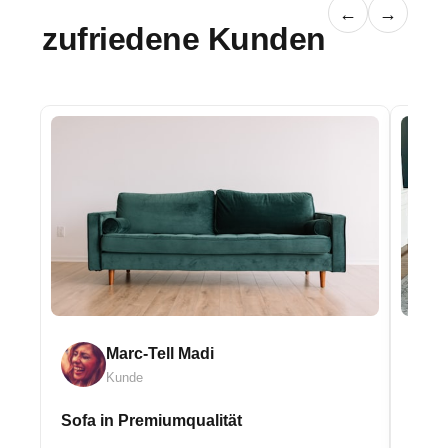
←
→
zufriedene Kunden
Marc-Tell Madi
Kunde
Sofa in Premiumqualität
Eleg