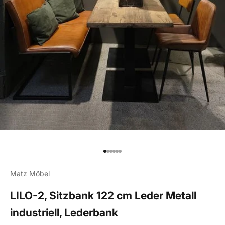
Gehe zu Element 1
Gehe zu Element 2
Gehe zu Element 3
Gehe zu Element 4
Gehe zu Element 5
Gehe zu Element 6
Matz Möbel
LILO-2, Sitzbank 122 cm Leder Metall
industriell, Lederbank