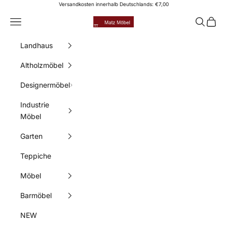
Zum Inhalt springen
Versandkosten innerhalb Deutschlands: €7,00
Matz Möbel
Menü
Suchen
Waren
Landhaus
Altholzmöbel
Designermöbel
Industrie
Möbel
Garten
Teppiche
Möbel
Barmöbel
NEW