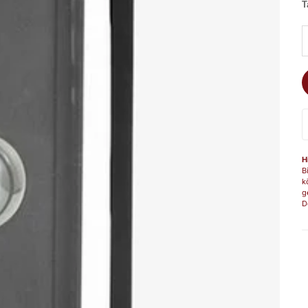
T
A
H
B
k
g
D