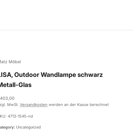
atz Möbel
LISA, Outdoor Wandlampe schwarz
Metall-Glas
ngebot
403,00
zgl. MwSt.
Versandkosten
werden an der Kasse berechnet
KU: 4713-1545-nd
ategory:
Uncategorized