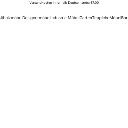
Versandkosten innerhalb Deutschlands: €7,00
Altholzmöbel
Designermöbel
Industrie Möbel
Garten
Teppiche
Möbel
Bar