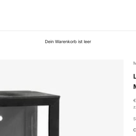
Dein Warenkorb ist leer
M
A
€
z
S
C