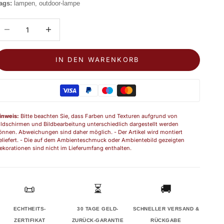
ags:
lampen, outdoor-lampe
nzahl verringern
Anzahl erhöhen
IN DEN WARENKORB
inweis:
Bitte beachten Sie, dass Farben und Texturen aufgrund von
ildschirmen und Bildbearbeitung unterschiedlich dargestellt werden
önnen. Abweichungen sind daher möglich. - Der Artikel wird montiert
eliefert. - Die auf dem Ambienteschmuck oder Ambientebild gezeigten
ekorationen sind nicht im Lieferumfang enthalten.
📜
⏳
🚚
ECHTHEITS-
30 TAGE GELD-
SCHNELLER VERSAND &
ZERTIFIKAT
ZURÜCK-GARANTIE
RÜCKGABE