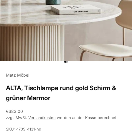
Gehe zu Element 1
Gehe zu Element 2
Matz Möbel
ALTA, Tischlampe rund gold Schirm &
grüner Marmor
Angebot
€683,00
zzgl. MwSt.
Versandkosten
werden an der Kasse berechnet
SKU: 4705-4131-nd