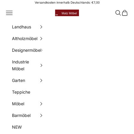
Zum Inhalt springen
Versandkosten innerhalb Deutschlands: €7,00
Matz Möbel
Menü
Suchen
Waren
Landhaus
Altholzmöbel
Designermöbel
Industrie
Möbel
Garten
Teppiche
Möbel
Barmöbel
NEW