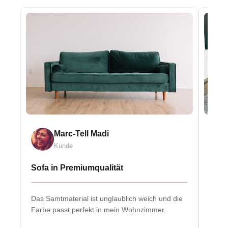
Marc-Tell Madi
Kunde
Sofa in Premiumqualität
Eleg
Das Samtmaterial ist unglaublich weich und die
Massiv
Farbe passt perfekt in mein Wohnzimmer.
Herzs