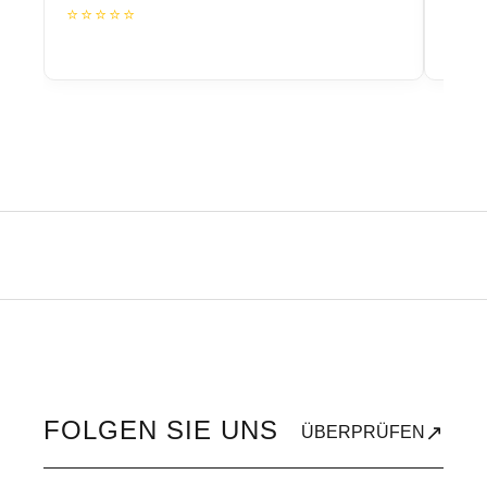
⭐⭐⭐⭐⭐
⭐⭐
FOLGEN SIE UNS
↗
ÜBERPRÜFEN