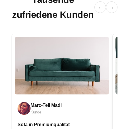
←
→
zufriedene Kunden
Marc-Tell Madi
Kunde
Sofa in Premiumqualität
Eleg