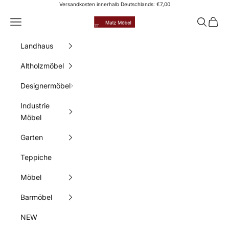
Zum Inhalt springen
Versandkosten innerhalb Deutschlands: €7,00
Matz Möbel
Menü
Suchen
Waren
Landhaus
Altholzmöbel
Designermöbel
Industrie
Möbel
Garten
Teppiche
Möbel
Barmöbel
NEW