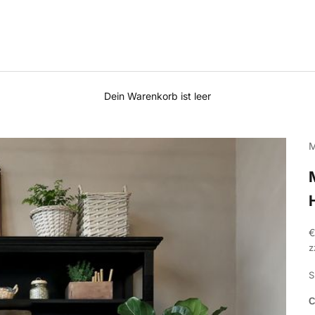
Dein Warenkorb ist leer
M
A
€
z
S
C