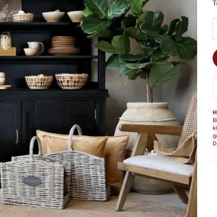
T
A
H
B
k
g
D