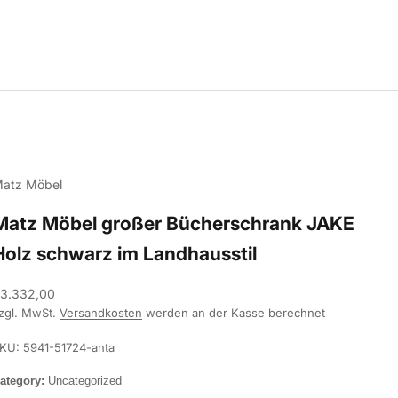
atz Möbel
Matz Möbel großer Bücherschrank JAKE
Holz schwarz im Landhausstil
ngebot
3.332,00
zgl. MwSt.
Versandkosten
werden an der Kasse berechnet
KU: 5941-51724-anta
ategory:
Uncategorized