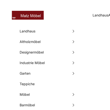
Zum Inhalt springen
Matz Möbel
Landhaus
Landhaus
Altholzmöbel
Designermöbel
Industrie Möbel
Garten
Teppiche
Möbel
Barmöbel