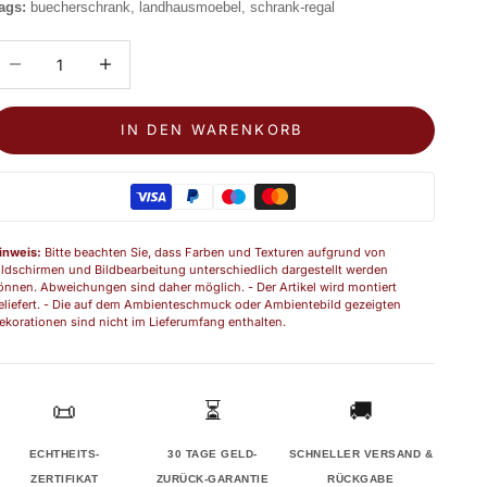
ags:
buecherschrank, landhausmoebel, schrank-regal
nzahl verringern
Anzahl erhöhen
IN DEN WARENKORB
inweis:
Bitte beachten Sie, dass Farben und Texturen aufgrund von
ildschirmen und Bildbearbeitung unterschiedlich dargestellt werden
önnen. Abweichungen sind daher möglich. - Der Artikel wird montiert
eliefert. - Die auf dem Ambienteschmuck oder Ambientebild gezeigten
ekorationen sind nicht im Lieferumfang enthalten.
📜
⏳
🚚
ECHTHEITS-
30 TAGE GELD-
SCHNELLER VERSAND &
ZERTIFIKAT
ZURÜCK-GARANTIE
RÜCKGABE