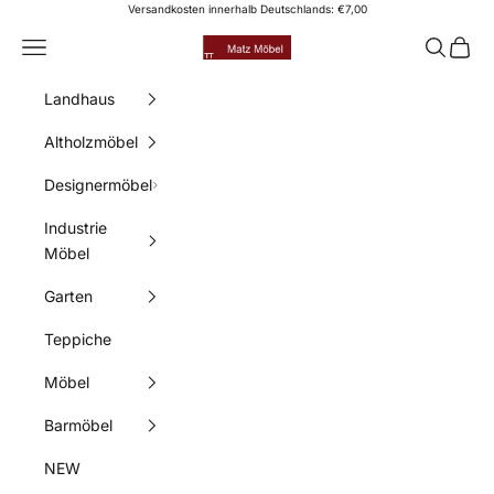
Zum Inhalt springen
Versandkosten innerhalb Deutschlands: €7,00
Matz Möbel
Menü
Suchen
Waren
Landhaus
Altholzmöbel
Designermöbel
Industrie
Möbel
Garten
Teppiche
Möbel
Barmöbel
NEW