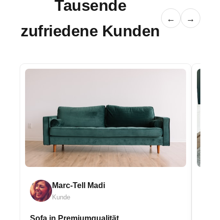
Tausende
←
→
zufriedene Kunden
Marc-Tell Madi
Kunde
Sofa in Premiumqualität
Eleg