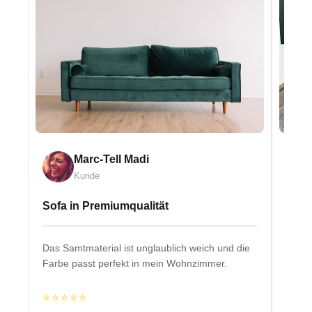
Marc-Tell Madi
Kunde
Sofa in Premiumqualität
Eleg
Das Samtmaterial ist unglaublich weich und die
Massiv
Farbe passt perfekt in mein Wohnzimmer.
Herzs
⭐⭐⭐⭐⭐
⭐⭐