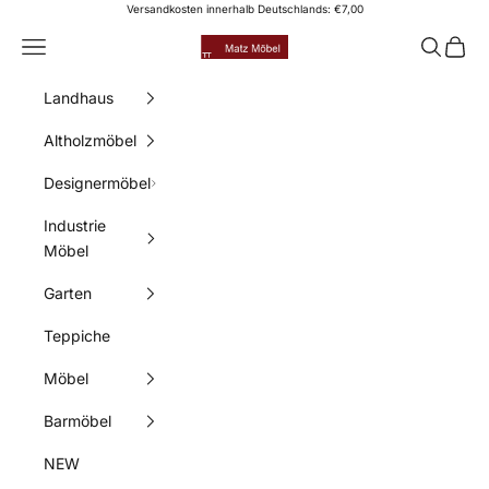
Zum Inhalt springen
Versandkosten innerhalb Deutschlands: €7,00
Matz Möbel
Menü
Suchen
Waren
Landhaus
Altholzmöbel
Designermöbel
Industrie
Möbel
Garten
Teppiche
Möbel
Barmöbel
NEW