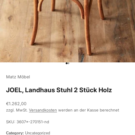
Gehe zu Element 1
Gehe zu Element 2
Matz Möbel
JOEL, Landhaus Stuhl 2 Stück Holz
Angebot
€1.262,00
zzgl. MwSt.
Versandkosten
werden an der Kasse berechnet
SKU: 3607*-270151-nd
Category:
Uncategorized