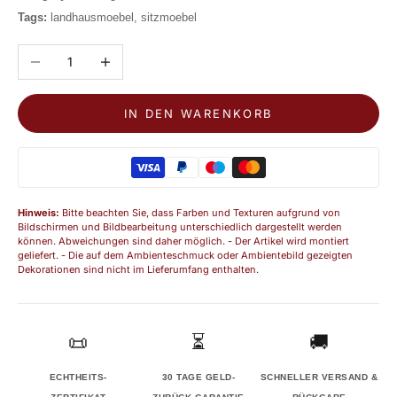
Tags:
landhausmoebel, sitzmoebel
Anzahl verringern
Anzahl erhöhen
IN DEN WARENKORB
Hinweis:
Bitte beachten Sie, dass Farben und Texturen aufgrund von
Bildschirmen und Bildbearbeitung unterschiedlich dargestellt werden
können. Abweichungen sind daher möglich. - Der Artikel wird montiert
geliefert. - Die auf dem Ambienteschmuck oder Ambientebild gezeigten
Dekorationen sind nicht im Lieferumfang enthalten.
📜
⏳
🚚
ECHTHEITS-
30 TAGE GELD-
SCHNELLER VERSAND &