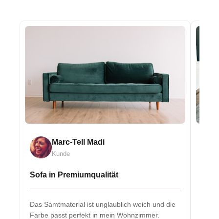
Marc-Tell Madi
Kunde
Sofa in Premiumqualität
Eleg
Das Samtmaterial ist unglaublich weich und die
Massiv
Farbe passt perfekt in mein Wohnzimmer.
Herzs