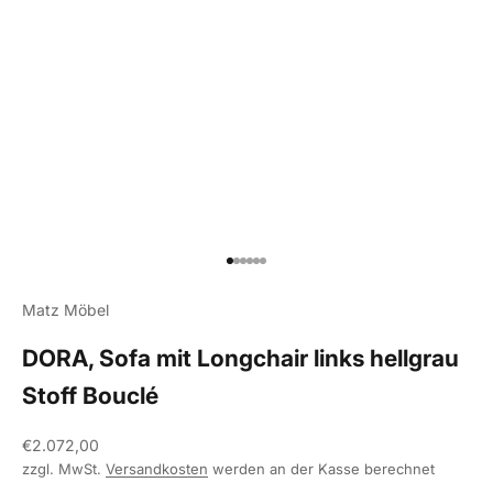
Gehe zu Element 1
Gehe zu Element 2
Gehe zu Element 3
Gehe zu Element 4
Gehe zu Element 5
Gehe zu Element 6
Matz Möbel
DORA, Sofa mit Longchair links hellgrau
Stoff Bouclé
Angebot
€2.072,00
zzgl. MwSt.
Versandkosten
werden an der Kasse berechnet