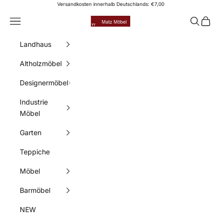
Zum Inhalt springen
Versandkosten innerhalb Deutschlands: €7,00
Matz Möbel
Menü
Suchen
Waren
Landhaus
Altholzmöbel
Designermöbel
Industrie
Möbel
Garten
Teppiche
Möbel
Barmöbel
NEW