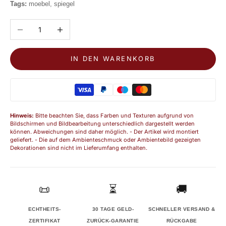
Tags:
moebel, spiegel
Anzahl verringern
Anzahl erhöhen
IN DEN WARENKORB
Hinweis:
Bitte beachten Sie, dass Farben und Texturen aufgrund von
Bildschirmen und Bildbearbeitung unterschiedlich dargestellt werden
können. Abweichungen sind daher möglich. - Der Artikel wird montiert
geliefert. - Die auf dem Ambienteschmuck oder Ambientebild gezeigten
Dekorationen sind nicht im Lieferumfang enthalten.
📜
⏳
🚚
ECHTHEITS-
30 TAGE GELD-
SCHNELLER VERSAND &
ZERTIFIKAT
ZURÜCK-GARANTIE
RÜCKGABE