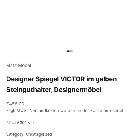
Gehe zu Element 1
Gehe zu Element 2
Gehe zu Element 3
Matz Möbel
Designer Spiegel VICTOR im gelben
Steinguthalter, Designermöbel
Angebot
€486,00
zzgl. MwSt.
Versandkosten
werden an der Kasse berechnet
SKU: 6391-vers
Category:
Uncategorized