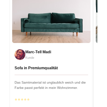
Marc-Tell Madi
Kunde
Sofa in Premiumqualität
Eleg
Das Samtmaterial ist unglaublich weich und die
Massiv
Farbe passt perfekt in mein Wohnzimmer.
Herzs
⭐⭐⭐⭐⭐
⭐⭐