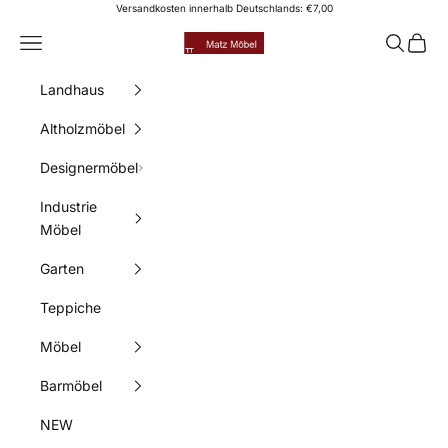
Zum Inhalt springen
Versandkosten innerhalb Deutschlands: €7,00
Matz Möbel
Menü
Suchen
Waren
Landhaus
Altholzmöbel
Designermöbel
Industrie
Möbel
Garten
Teppiche
Möbel
Barmöbel
NEW