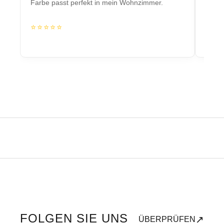
Farbe passt perfekt in mein Wohnzimmer.
Herzs
⭐⭐⭐⭐⭐
⭐⭐
FOLGEN SIE UNS
↗
ÜBERPRÜFEN