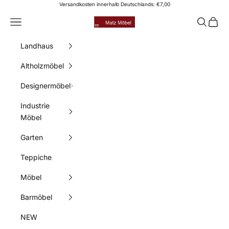
Zum Inhalt springen
Versandkosten innerhalb Deutschlands: €7,00
Matz Möbel
Menü
Suchen
Waren
Landhaus
Altholzmöbel
Designermöbel
Industrie
Möbel
Garten
Teppiche
Möbel
Barmöbel
NEW