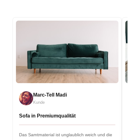
Marc-Tell Madi
Kunde
Sofa in Premiumqualität
Eleg
Das Samtmaterial ist unglaublich weich und die
Massiv