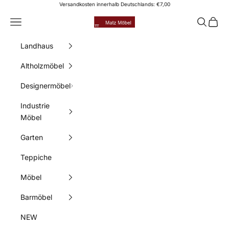
Zum Inhalt springen
Versandkosten innerhalb Deutschlands: €7,00
Matz Möbel
Menü
Suchen
Waren
Landhaus
Altholzmöbel
Designermöbel
Industrie
Möbel
Garten
Teppiche
Möbel
Barmöbel
NEW