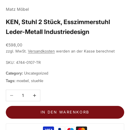
Matz Möbel
KEN, Stuhl 2 Stück, Esszimmerstuhl
Leder-Metall Industriedesign
Angebot
€598,00
zzgl. MwSt.
Versandkosten
werden an der Kasse berechnet
SKU: 4744-0107-TR
Category:
Uncategorized
Tags:
moebel, stuehle
Anzahl verringern
Anzahl erhöhen
IN DEN WARENKORB