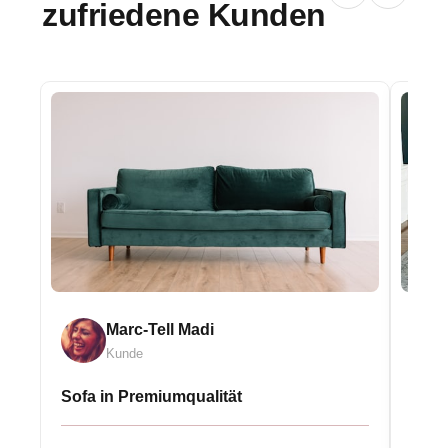
zufriedene Kunden
Marc-Tell Madi
Kunde
Sofa in Premiumqualität
Eleg