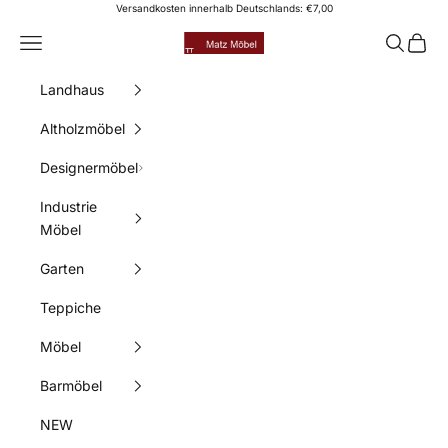
Zum Inhalt springen
Versandkosten innerhalb Deutschlands: €7,00
Matz Möbel
Menü
Suchen
Waren
Landhaus
Altholzmöbel
Designermöbel
Industrie
Möbel
Garten
Teppiche
Möbel
Barmöbel
NEW