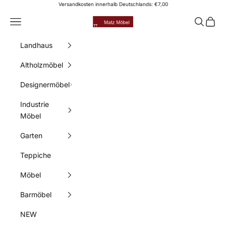
Zum Inhalt springen
Versandkosten innerhalb Deutschlands: €7,00
Matz Möbel
Menü
Suchen
Waren
Landhaus
Altholzmöbel
Designermöbel
Industrie
Möbel
Garten
Teppiche
Möbel
Barmöbel
NEW