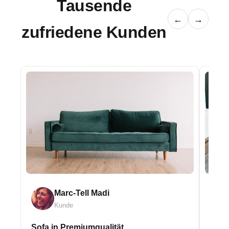
Tausende
←
→
zufriedene Kunden
Marc-Tell Madi
Kunde
Sofa in Premiumqualität
Eleg