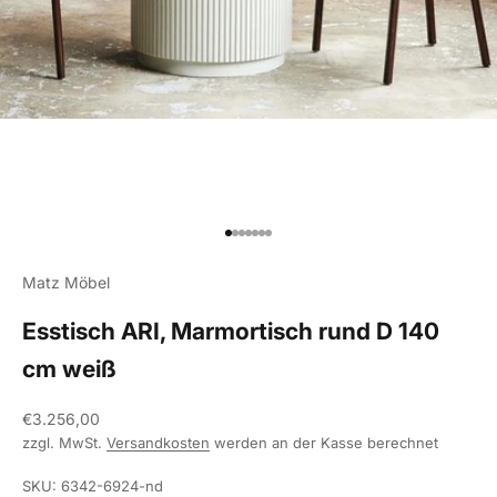
Gehe zu Element 1
Gehe zu Element 2
Gehe zu Element 3
Gehe zu Element 4
Gehe zu Element 5
Gehe zu Element 6
Gehe zu Element 7
Matz Möbel
Esstisch ARI, Marmortisch rund D 140
cm weiß
Angebot
€3.256,00
zzgl. MwSt.
Versandkosten
werden an der Kasse berechnet
SKU: 6342-6924-nd