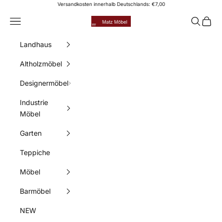
Zum Inhalt springen
Versandkosten innerhalb Deutschlands: €7,00
Matz Möbel
Menü
Suchen
Waren
Landhaus
Altholzmöbel
Designermöbel
Industrie
Möbel
Garten
Teppiche
Möbel
Barmöbel
NEW