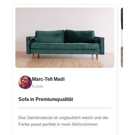
Marc-Tell Madi
Kunde
Sofa in Premiumqualität
Eleg
Das Samtmaterial ist unglaublich weich und die
Massiv
Farbe passt perfekt in mein Wohnzimmer.
Herzs